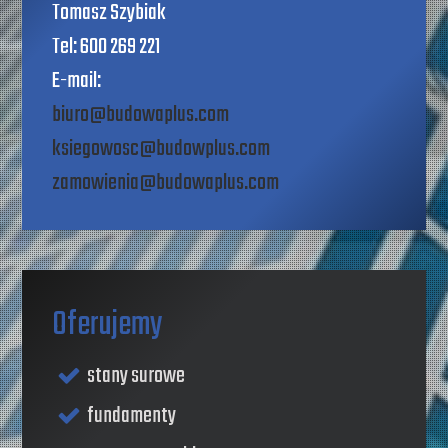
Tomasz Szybiak
Tel: 600 269 221
E-mail:
biuro@budowaplus.com
ksiegowosc@budowplus.com
zamowienia@budowaplus.com
Oferujemy
stany surowe
fundamenty