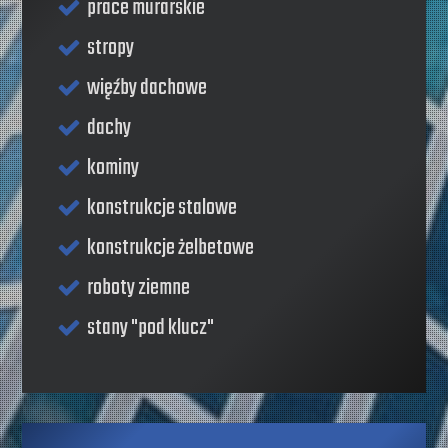
prace murarskie
stropy
więźby dachowe
dachy
kominy
konstrukcje stalowe
konstrukcje żelbetowe
roboty ziemne
stany "pod klucz"