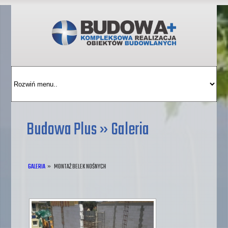
Image 01
Image 02
Budowa Plus » Galeria
GALERIA
»
MONTAŻ BELEK NOŚNYCH